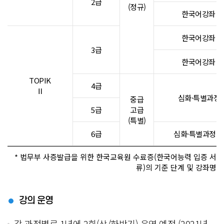
2급
(정규)
한국어강좌 4
한국어강좌 5
3급
한국어강좌 6
TOPIK
4급
Ⅱ
심화·특별과정(
중급
5급
고급
(특별)
6급
심화·특별과정(유
* 법무부 사증발급을 위한 한국교육원 수료증(한국어능력 입증 서
류)의 기준 단계 및 강좌명
강의 운영
각 과정별로 1년에 2회(상/하반기) 운영 예정 (2021년